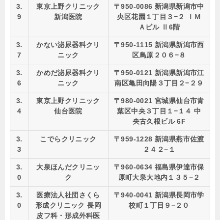
3.
東京上野クリニック
〒950-0086 新潟県新潟市中
9
新潟医院
央区花園１丁目３−２ ＩＭ
Ａビル Ⅱ6階
3.
かない泌尿器科クリ
〒950-1115 新潟県新潟市西
7
ニック
区鳥原２０６−８
3.
かめだ泌尿器科クリ
〒950-0121 新潟県新潟市江
6
ニック
南区亀田向陽３丁目２−２９
3.
東京上野クリニック
〒980-0021 宮城県仙台市青
4
仙台医院
葉区中央３丁目１−１４ 中
央古久根ビル 6F
3.
こでらクリニック
〒959-1228 新潟県燕市佐渡
3
２４２−１
3.
大泉ほんだクリニッ
〒960-0634 福島県伊達市保
0
ク
原町大泉大地内１３５−２
3.
医療法人社団さくら
〒940-0041 新潟県長岡市学
0
形成クリニック 長岡
校町１丁目９−２０
皮フ科・形成外科医