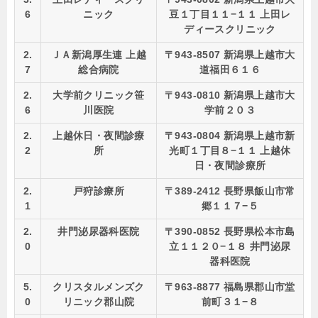
6
ニック
豆１丁目１１−１１ 上田レ
ディースクリニック
2.
ＪＡ新潟厚生連 上越
〒943-8507 新潟県上越市大
7
総合病院
道福田６１６
2.
大学前クリニック笹
〒943-0810 新潟県上越市大
6
川医院
学前２０３
2.
上越休日・夜間診療
〒943-0804 新潟県上越市新
2
所
光町１丁目８−１１ 上越休
日・夜間診療所
2.
戸狩診療所
〒389-2412 長野県飯山市常
1
郷１１７−５
2.
井門泌尿器科医院
〒390-0852 長野県松本市島
0
立１１２０−１８ 井門泌尿
器科医院
5.
クリスタルメンズク
〒963-8877 福島県郡山市堂
0
リニック郡山院
前町３１−８