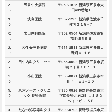
2.
五泉中央病院
〒959-1825 新潟県五泉市太
5
田489番地1
3.
浅島医院
〒952-1209 新潟県佐渡市千
0
種丙２１８−７
な
岩田内科医院
〒952-0504 新潟県佐渡市羽
し
茂本郷５５６
2.
済生会三条病院
〒955-8511 新潟県三条市大
9
野畑６−１８
2.
田中内科クリニック
〒955-0092 新潟県三条市須
7
頃２丁目１０１−１
1.
小出医院
〒955-0071 新潟県三条市本
0
町４丁目２−１０
5.
東京ノーストクリニ
〒380-0826 長野県長野市大
0
ック 長野医院
字南長野北石堂町１１８２
ベイユビル ５Ｆ
4.
たなべ泌尿器科クリ
〒399-0702 長野県塩尻市広