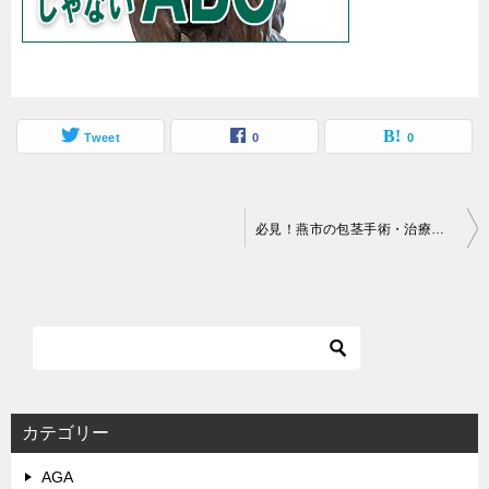
Tweet
0
0
投
必見！燕市の包茎手術・治療は安い料金の相場・口コミ
稿
ナ
ビ
ゲ
ー
シ
カテゴリー
ョ
AGA