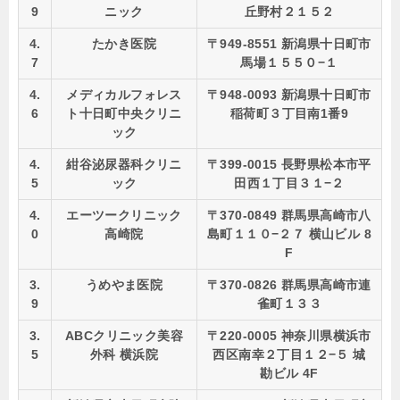
9
ニック
丘野村２１５２
4.
たかき医院
〒949-8551 新潟県十日町市
7
馬場１５５０−１
4.
メディカルフォレス
〒948-0093 新潟県十日町市
6
ト十日町中央クリニ
稲荷町３丁目南1番9
ック
4.
紺谷泌尿器科クリニ
〒399-0015 長野県松本市平
5
ック
田西１丁目３１−２
4.
エーツークリニック
〒370-0849 群馬県高崎市八
0
高崎院
島町１１０−２７ 横山ビル 8
F
3.
うめやま医院
〒370-0826 群馬県高崎市連
9
雀町１３３
3.
ABCクリニック美容
〒220-0005 神奈川県横浜市
5
外科 横浜院
西区南幸２丁目１２−５ 城
勘ビル 4F