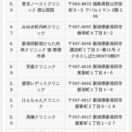
5.
東京ノーストクリニ
〒963-8872 福島県郡山市栄
0
ック 郡山医院
町９−３ アパルトマン 2階 2
06
4.
みゆき町内科クリニ
〒957-0057 新潟県新発田市
7
ック
御幸町４丁目６−２
4.
新発田駅前ひらた内
〒957-0055 新潟県新発田市
0
科クリニック 咳 禁煙
諏訪町１丁目２−番11号 イ
外来
クネスしばたMINTO館2F
2.
安斎クリニック
〒957-0015 新潟県新発田市
8
東新町１丁目４−５
2.
渡部レディスクリニ
〒957-0063 新潟県新発田市
8
ック
新栄町１丁目１−６
2.
けんちゃんクリニッ
〒957-0017 新潟県新発田市
7
ク
新富町２丁目６−１８
2.
高橋クリニック
〒957-0017 新潟県新発田市
0
新富町１丁目１−２７