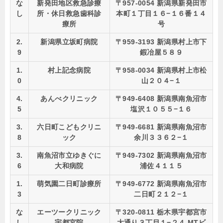
な
新発田地区救急診療
〒957-0054 新潟県新発田市
し
所・休日救急歯科診
本町１丁目１６−１６番１４
療所
号
2.
新潟県立坂町病院
〒959-3193 新潟県村上市下
9
鍜冶屋５８９
1.
村上記念病院
〒958-0034 新潟県村上市松
0
山２０４−１
4.
あんべクリニック
〒949-6408 新潟県南魚沼市
5
塩沢１０５５−１６
3.
六日町こどもクリニ
〒949-6681 新潟県南魚沼市
8
ック
余川３３６２−１
3.
南魚沼市立ゆきぐに
〒949-7302 新潟県南魚沼市
6
大和病院
浦佐４１１５
1.
萌気園二日町診療所
〒949-6772 新潟県南魚沼市
3
二日町２１２−１
な
エーツークリニック
〒320-0811 栃木県宇都宮市
し
宇都宮院
大通り３丁目１−２４ MTビ