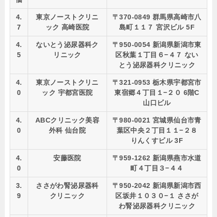
4.
東京ノーストクリニ
〒370-0849 群馬県高崎市八
7
ック 高崎医院
島町１１７ 宮沢ビル 5F
4.
ないとう泌尿器科ク
〒950-0054 新潟県新潟市東
5
リニック
区秋葉１丁目６−４７ ない
とう泌尿器科クリニック
4.
東京ノーストクリニ
〒321-0953 栃木県宇都宮市
0
ック 宇都宮医院
東宿郷４丁目１−２０ 6階C
山口ビル
4.
ABCクリニック美容
〒980-0021 宮城県仙台市青
0
外科 仙台院
葉区中央２丁目１１−２８
りんくすビル 3F
4.
安藤医院
〒959-1262 新潟県燕市水道
0
町４丁目３−４４
3.
ささがわ腎泌尿器科
〒950-2042 新潟県新潟市西
9
クリニック
区坂井１０３０−１ ささが
わ腎泌尿器科クリニック