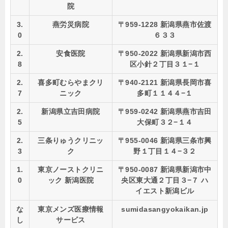
院
3.
燕労災病院
〒959-1228 新潟県燕市佐渡
0
６３３
2.
安食医院
〒950-2022 新潟県新潟市西
8
区小針２丁目３１−１
2.
喜多町むらやまクリ
〒940-2121 新潟県長岡市喜
7
ニック
多町１１４４−１
2.
新潟県立吉田病院
〒959-0242 新潟県燕市吉田
5
大保町３２−１４
2.
三条りゅうクリニッ
〒955-0046 新潟県三条市興
3
ク
野１丁目１４−３２
1.
東京ノーストクリニ
〒950-0087 新潟県新潟市中
0
ック 新潟医院
央区東大通２丁目３−７ ハ
イエスト新潟ビル
な
東京メンズ医療情報
sumidasangyokaikan.jp
し
サービス