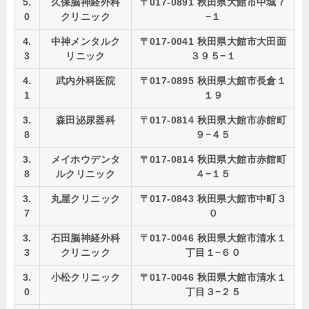
5.
久保脳神経外科
〒017-0891 秋田県大館市中城７
0
クリニック
−１
4.
中神メンタルク
〒017-0041 秋田県大館市大田面
3
リニック
３９５−１
4.
武内外科医院
〒017-0895 秋田県大館市長倉１
1
１９
3.
森田泌尿器科
〒017-0814 秋田県大館市赤館町
8
９−４５
3.
メイホウデンタ
〒017-0814 秋田県大館市赤館町
8
ルクリニック
４−１５
3.
丸屋クリニック
〒017-0843 秋田県大館市中町３
7
０
3.
石田脳神経外科
〒017-0046 秋田県大館市清水１
3
クリニック
丁目１−６０
3.
小松クリニック
〒017-0046 秋田県大館市清水１
0
丁目３−２５