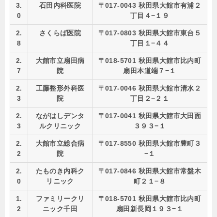
3.
石田内科医院
〒017-0043 秋田県大館市有浦２
0
丁目４−１９
2.
さくらば医院
〒017-0803 秋田県大館市東台５
8
丁目１−４４
2.
大館市立扇田病
〒018-5701 秋田県大館市比内町
7
院
扇田本道端７−１
2.
工藤整形外科医
〒017-0046 秋田県大館市清水２
3
院
丁目２−２１
2.
ながはしデンタ
〒017-0041 秋田県大館市大田面
3
ルクリニック
３９３−１
2.
大館市立総合病
〒017-8550 秋田県大館市豊町３
2
院
−１
2.
たものき内科ク
〒017-0846 秋田県大館市常盤木
0
リニック
町２１−８
1.
ファミリークリ
〒018-5701 秋田県大館市比内町
2
ニック千田
扇田新長岡１９３−１