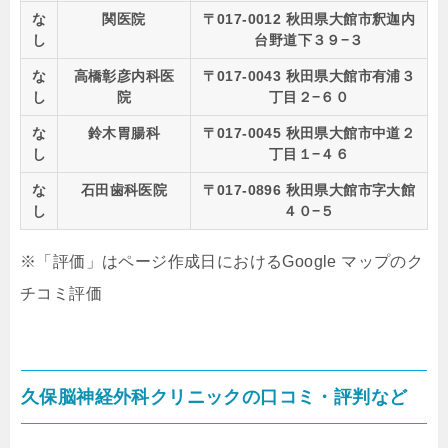
な
関医院
〒017-0012 秋田県大館市釈迦内
し
台野道下３９−３
な
高橋彰彦内科医
〒017-0043 秋田県大館市有浦３
し
院
丁目２−６０
な
鈴木胃腸科
〒017-0045 秋田県大館市中道２
し
丁目１−４６
な
石田歯科医院
〒017-0896 秋田県大館市字大館
し
４０−５
※「評価」はページ作成日におけるGoogle マップのク
チコミ評価
久保脳神経外科クリニックの口コミ・評判など