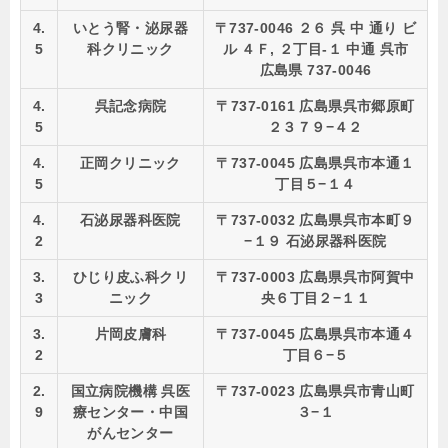
4.
いとう腎・泌尿器
〒737-0046 ２６ 呉 中 通り ビ
5
科クリニック
ル ４Ｆ, ２丁目-１ 中通 呉市
広島県 737-0046
4.
呉記念病院
〒737-0161 広島県呉市郷原町
5
２３７９−４２
4.
正岡クリニック
〒737-0045 広島県呉市本通１
5
丁目５−１４
4.
石泌尿器科医院
〒737-0032 広島県呉市本町９
2
−１９ 石泌尿器科医院
3.
ひじり皮ふ科クリ
〒737-0003 広島県呉市阿賀中
3
ニック
央６丁目２−１１
3.
片岡皮膚科
〒737-0045 広島県呉市本通４
2
丁目６−５
2.
国立病院機構 呉医
〒737-0023 広島県呉市青山町
9
療センター・中国
３−１
がんセンター