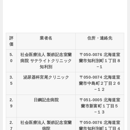
評
業者名
住所・連絡先
価
5.
社会医療法人 製鉄記念室蘭
〒050-0076 北海道室
0
病院 サテライトクリニック
蘭市知利別町１丁目８
知利別
−１
3.
泌尿器科宮尾クリニック
〒050-0074 北海道室
5
蘭市中島町２丁目２６
−１２
2.
日鋼記念病院
〒051-0005 北海道室
9
蘭市新富町１丁目５
−１３
2.
社会医療法人 製鉄記念室蘭
〒050-0076 北海道室
7
病院
蘭市知利別町１丁目４