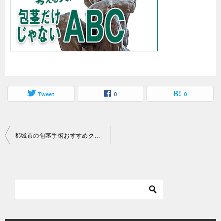
Tweet
0
0
投
都城市の包茎手術おすすめクリニックを料金や口コミで比較
稿
ナ
ビ
ゲ
ー