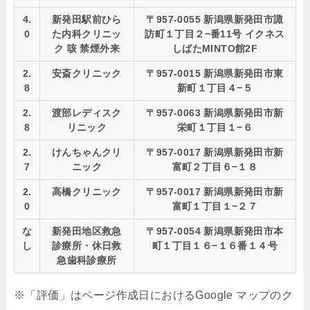
4.
新発田駅前ひら
〒957-0055 新潟県新発田市諏
0
た内科クリニッ
訪町１丁目２−番11号 イクネス
ク 咳 禁煙外来
しばたMINTO館2F
2.
安斎クリニック
〒957-0015 新潟県新発田市東
8
新町１丁目４−５
2.
渡部レディスク
〒957-0063 新潟県新発田市新
8
リニック
栄町１丁目１−６
2.
けんちゃんクリ
〒957-0017 新潟県新発田市新
7
ニック
富町２丁目６−１８
2.
高橋クリニック
〒957-0017 新潟県新発田市新
0
富町１丁目１−２７
な
新発田地区救急
〒957-0054 新潟県新発田市本
し
診療所・休日救
町１丁目１６−１６番１４号
急歯科診療所
※「評価」はページ作成日におけるGoogle マップのク