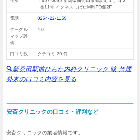
住所
〒957-0055 新潟県新発田市諏訪町１丁目２
−番11号 イクネスしばたMINTO館2F
電話
0254-22-1159
グーグル
4.0
マップ評
価
口コミ数
クチコミ 20 件
新発田駅前ひらた内科クリニック 咳 禁煙
外来の口コミ内容を見る
安斎クリニックの口コミ・評判など
安斎クリニックの業者情報です。