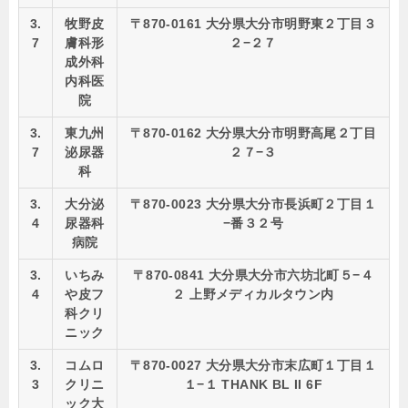
3.
牧野皮
〒870-0161 大分県大分市明野東２丁目３
7
膚科形
２−２７
成外科
内科医
院
3.
東九州
〒870-0162 大分県大分市明野高尾２丁目
7
泌尿器
２７−３
科
3.
大分泌
〒870-0023 大分県大分市長浜町２丁目１
4
尿器科
−番３２号
病院
3.
いちみ
〒870-0841 大分県大分市六坊北町５−４
4
や皮フ
２ 上野メディカルタウン内
科クリ
ニック
3.
コムロ
〒870-0027 大分県大分市末広町１丁目１
3
クリニ
１−１ THANK BL II 6F
ック大