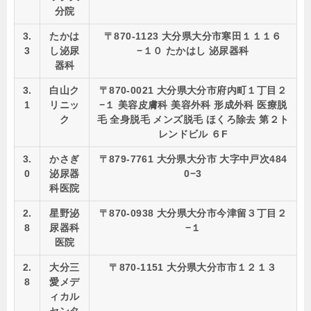
分院
3.
たかは
〒870-1123 大分県大分市寒田１１１６
3
し泌尿
−１０ たかはし 泌尿器科
器科
3.
白山ク
〒870-0021 大分県大分市府内町１丁目２
1
リニッ
−１ 美容皮膚科 美容外科 形成外科 医療脱
ク
毛 全身脱毛 メンズ脱毛 ほくろ除去 第２ト
レンドビル ６F
3.
かさぎ
〒879-7761 大分県大分市 大字中戸次484
0
泌尿器
0−3
科医院
2.
星野泌
〒870-0938 大分県大分市今津留３丁目２
8
尿器科
−１
医院
2.
大分三
〒870-1151 大分県大分市市１２１３
8
愛メデ
ィカル