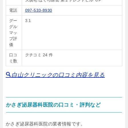
ズ脱毛 ほくろ除去 第２トレンドビル ６F
電話
097-533-8930
グー
3.1
グル
マッ
プ評
価
口コ
クチコミ 24 件
ミ数
白山クリニックの口コミ内容を見る
かさぎ泌尿器科医院の口コミ・評判など
かさぎ泌尿器科医院の業者情報です。