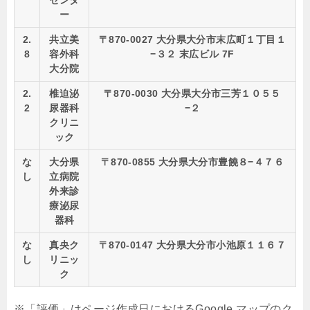
センタ
ー
2.
共立美
〒870-0027 大分県大分市末広町１丁目１
8
容外科
−３２ 末広ビル 7F
大分院
2.
椎迫泌
〒870-0030 大分県大分市三芳１０５５
2
尿器科
−２
クリニ
ック
な
大分県
〒870-0855 大分県大分市豊饒８−４７６
し
立病院
外来診
療泌尿
器科
な
真央ク
〒870-0147 大分県大分市小池原１１６７
し
リニッ
ク
※「評価」はページ作成日におけるGoogle マップのク