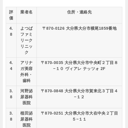
評
業者名
住所・連絡先
価
4.
よつば
〒870-0126 大分県大分市横尾1859番地
8
ファミ
リーク
リニッ
ク
4.
アリナ
〒870-0035 大分県大分市中央町２丁目８
4
ガ美容
−１０ ヴィアレ テッツォ 2F
外科・
歯科
3.
河野泌
〒870-0848 大分県大分市賀来北３丁目４
8
尿器科
−１２
医院
3.
植田泌
〒870-0251 大分県大分市大在中央２丁目
8
尿器科
５−１１
医院