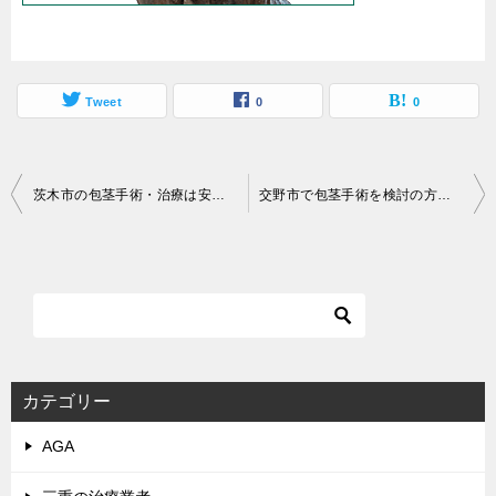
Tweet
0
0
投
茨木市の包茎手術・治療は安い料金のがおすすめ？相場・口コミや評判
交野市で包茎手術を検討の方へ料金相場や口コミ一覧
稿
ナ
ビ
ゲ
ー
シ
カテゴリー
ョ
AGA
ン