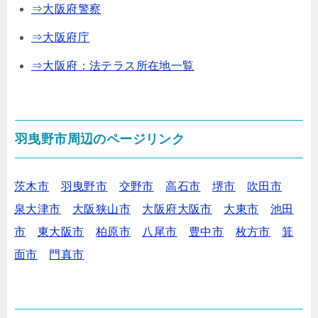
⇒大阪府警察
⇒大阪府庁
⇒大阪府：法テラス所在地一覧
羽曳野市周辺のページリンク
茨木市
羽曳野市
交野市
高石市
堺市
吹田市
泉大津市
大阪狭山市
大阪府大阪市
大東市
池田
市
東大阪市
柏原市
八尾市
豊中市
枚方市
箕
面市
門真市