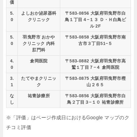
価
5.
よしおか泌尿器科
〒583-0856 大阪府羽曳野市白
0
クリニック
鳥１丁目４−１３ Ｄ・Ｈ白鳥ビ
ル 2F
5.
羽曳野市 おかや
〒583-0858 大阪府羽曳野市南
0
クリニック 内科
古市３丁目51−５
肛門科
4.
倉岡医院
〒583-0882 大阪府羽曳野市高
0
鷲１丁目７−４ 倉岡医院
3.
たてやまクリニッ
〒583-0875 大阪府羽曳野市樫
1
ク
山２６５
な
祐青診療所
〒583-0856 大阪府羽曳野市白
し
鳥２丁目３−１０ 祐青診療所
※「評価」はページ作成日におけるGoogle マップのク
チコミ評価