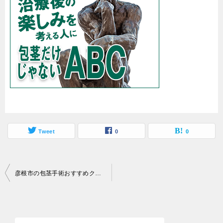
Tweet
0
0
投
彦根市の包茎手術おすすめクリニックを料金や口コミで比較
稿
ナ
ビ