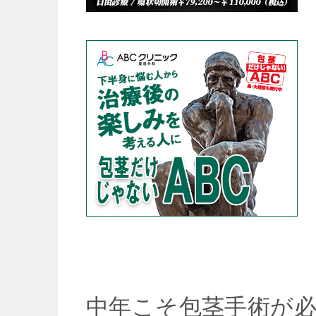
中年こそ包茎手術が