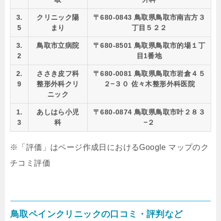
3.
クリニック陽
〒680-0843 鳥取県鳥取市南吉方３
5
まり
丁目５２２
3.
鳥取市立病院
〒680-8501 鳥取県鳥取市的場１丁
2
目1番地
2.
ささき皮フ科
〒680-0081 鳥取県鳥取市岩倉４５
9
整形外科クリ
２−３０ 佐々木整形外科医院
ニック
1.
あしはら小児
〒680-0874 鳥取県鳥取市叶２８３
3
科
−２
※「評価」はページ作成日におけるGoogle マップのク
チコミ評価
鳥取ペインクリニックの口コミ・評判など