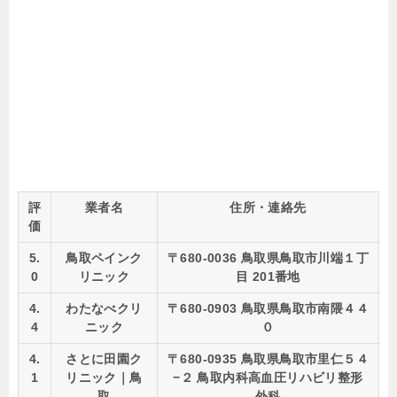
評
業者名
住所・連絡先
価
5.
鳥取ペインク
〒680-0036 鳥取県鳥取市川端１丁
0
リニック
目 201番地
4.
わたなべクリ
〒680-0903 鳥取県鳥取市南隈４４
4
ニック
０
4.
さとに田園ク
〒680-0935 鳥取県鳥取市里仁５４
1
リニック｜鳥
−２ 鳥取内科高血圧リハビリ整形
取
外科