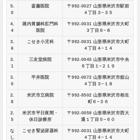
5.
斎藤医院
〒992-0027 山形県米沢市駅前
0
４丁目３−３５
4.
堀内胃腸科肛門科
〒992-0031 山形県米沢市大町
4
医院
３丁目６−８
3.
こせき小児科
〒992-0031 山形県米沢市大町
6
４丁目４−１４
3.
三友堂病院
〒992-0045 山形県米沢市中央
1
６丁目１−２１９
3.
平井医院
〒992-0072 山形県米沢市舘山
0
４丁目３−１８
2.
米沢市立病院
〒992-8502 山形県米沢市相生
8
町６−３６
2.
米沢市平日夜間・
〒992-0059 山形県米沢市西大
5
休日診療所
通１丁目５−６０
な
こせき腎泌尿器科
〒992-0031 山形県米沢市大町
し
４丁目４−１４