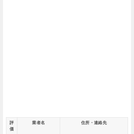
評
業者名
住所・連絡先
価