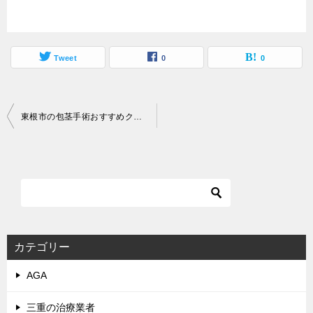
Tweet
0
0
投
東根市の包茎手術おすすめクリニックを料金や口コミで比較
稿
ナ
ビ
ゲ
ー
シ
カテゴリー
ョ
AGA
ン
三重の治療業者