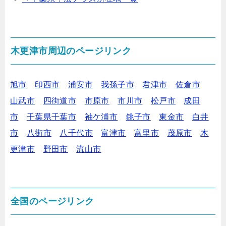
木更津市周辺のページリンク
旭市
印西市
浦安市
我孫子市
君津市
佐倉市
山武市
四街道市
市原市
市川市
松戸市
成田
市
千葉県千葉市
袖ケ浦市
銚子市
東金市
白井
市
八街市
八千代市
富津市
富里市
茂原市
木
更津市
野田市
流山市
全国のページリンク