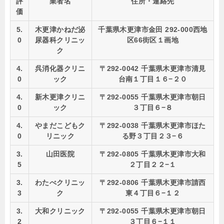
評
業者名
住所・連絡先
価
5.
木更津かねだ泌
千葉県木更津市金田 292-000西地
0
尿器科クリニッ
区66街区１画地
ク
4.
呉消化器クリニ
〒292-0042 千葉県木更津市清見
0
ック
台南１丁目１６−２０
4.
新木更津クリニ
〒292-0055 千葉県木更津市朝日
0
ック
３丁目６−８
4.
やまだこどもク
〒292-0038 千葉県木更津市ほた
0
リニック
る野３丁目２３−６
3.
山田医院
〒292-0805 千葉県木更津市大和
5
２丁目２２−１
3.
わたべクリニッ
〒292-0806 千葉県木更津市請西
3
ク
東４丁目６−１２
3.
大和クリニック
〒292-0055 千葉県木更津市朝日
2
３丁目６−１１