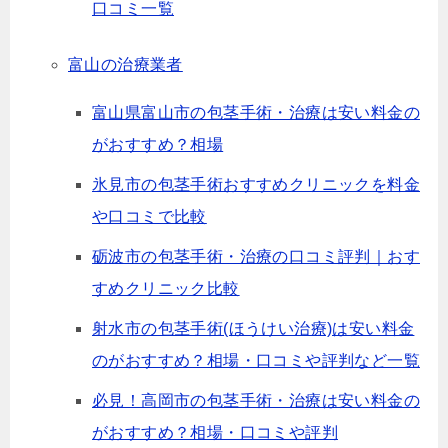
口コミ一覧
富山の治療業者
富山県富山市の包茎手術・治療は安い料金の
がおすすめ？相場
氷見市の包茎手術おすすめクリニックを料金
や口コミで比較
砺波市の包茎手術・治療の口コミ評判｜おす
すめクリニック比較
射水市の包茎手術(ほうけい治療)は安い料金
のがおすすめ？相場・口コミや評判など一覧
必見！高岡市の包茎手術・治療は安い料金の
がおすすめ？相場・口コミや評判