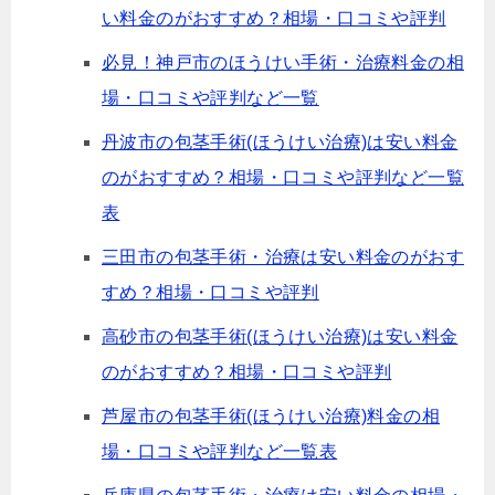
い料金のがおすすめ？相場・口コミや評判
必見！神戸市のほうけい手術・治療料金の相
場・口コミや評判など一覧
丹波市の包茎手術(ほうけい治療)は安い料金
のがおすすめ？相場・口コミや評判など一覧
表
三田市の包茎手術・治療は安い料金のがおす
すめ？相場・口コミや評判
高砂市の包茎手術(ほうけい治療)は安い料金
のがおすすめ？相場・口コミや評判
芦屋市の包茎手術(ほうけい治療)料金の相
場・口コミや評判など一覧表